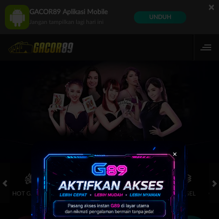
×
GACOR89 Aplikasi Mobile
UNDUH
Jangan tampilkan lagi hari ini
×
HOT GAMES
SLOTS
LIVE CASINO
RACE
TOGEL
OL