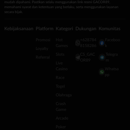
mudah dipahami. Pastikan selalu menggunakan link resmi GACOR89,
memahami syarat dan ketentuan yang berlaku, serta menggunakan layanan
secara bijak.
Kebijaksanaan
Platform
Kategori
Dukungan
Komunitas
Promosi
Hot
+628784
Faceboo
Games
8158286
k
Loyalty
Slots
CS_GAC
Telegra
Referral
OR89
m
Live
Casino
Whatsa
pp
Race
Togel
Olahraga
Crash
Game
Arcade
Poker