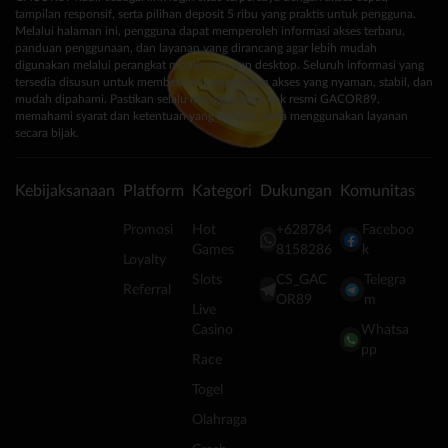
tampilan responsif, serta pilihan deposit 5 ribu yang praktis untuk pengguna.
Melalui halaman ini, pengguna dapat memperoleh informasi akses terbaru,
panduan penggunaan, dan layanan yang dirancang agar lebih mudah
digunakan melalui perangkat mobile maupun desktop. Seluruh informasi yang
tersedia disusun untuk memberikan pengalaman akses yang nyaman, stabil, dan
mudah dipahami. Pastikan selalu menggunakan link resmi GACOR89,
memahami syarat dan ketentuan yang berlaku, serta menggunakan layanan
secara bijak.
Kebijaksanaan
Platform
Kategori
Dukungan
Komunitas
Promosi
Hot
+628784
Faceboo
Games
8158286
k
Loyalty
Slots
CS_GAC
Telegra
Referral
OR89
m
Live
Casino
Whatsa
pp
Race
Togel
Olahraga