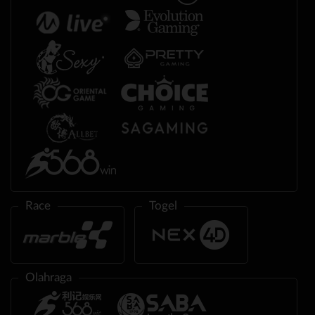
Race
Togel
Olahraga