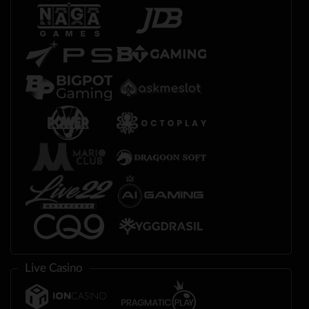
Live Casino