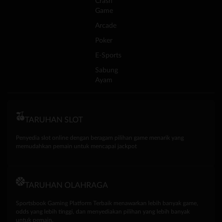
Crash
Game
Arcade
Poker
E-Sports
Sabung
Ayam
TARUHAN SLOT
Penyedia slot online dengan beragam pilihan game menarik yang
memudahkan pemain untuk mencapai jackpot
TARUHAN OLAHRAGA
Sportsbook Gaming Platform Terbaik menawarkan lebih banyak game,
odds yang lebih tinggi, dan menyediakan pilihan yang lebih banyak
untuk pemain.