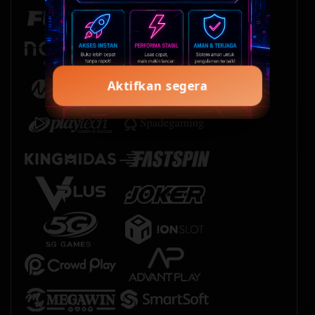
Aktifkan segera