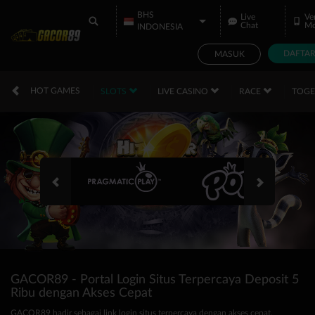
BHS
Live
Ve
Chat
Mo
INDONESIA
DAFTA
MASUK
IDR
12,671,954,
HOT GAMES
SLOTS
LIVE CASINO
RACE
TOG
GACOR89 - Portal Login Situs Terpercaya Deposit 5
Ribu dengan Akses Cepat
GACOR89 hadir sebagai link login situs terpercaya dengan akses cepat,