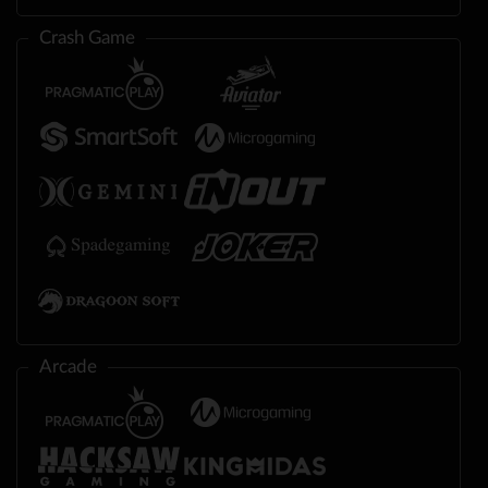
Crash Game
Arcade