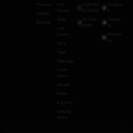
Promosi
Hot
+628784
Faceboo
Games
8158286
k
Loyalty
Slots
CS_GAC
Telegra
Referral
OR89
m
Live
Casino
Whatsa
pp
Race
Togel
Olahraga
Crash
Game
Arcade
Poker
E-Sports
Sabung
Ayam