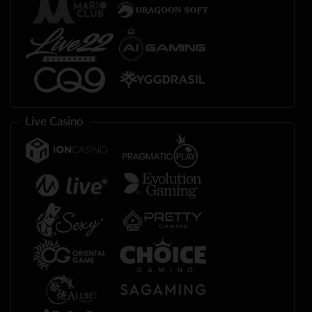
Live Casino