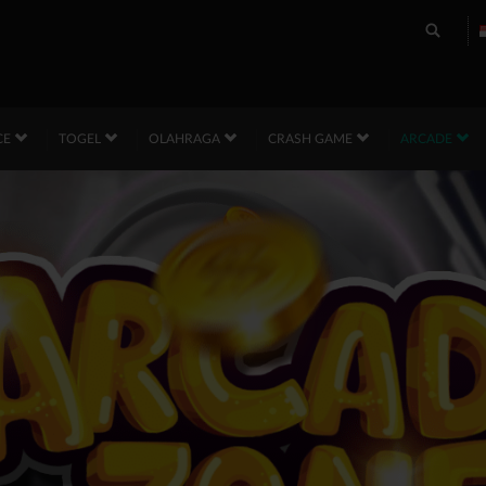
CE
TOGEL
OLAHRAGA
CRASH GAME
ARCADE