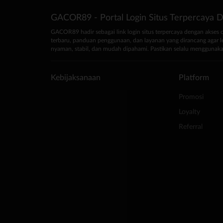
GACOR89 - Portal Login Situs Terpercaya D
GACOR89 hadir sebagai link login situs terpercaya dengan akses c
terbaru, panduan penggunaan, dan layanan yang dirancang agar 
nyaman, stabil, dan mudah dipahami. Pastikan selalu menggunak
Kebijaksanaan
Platform
Promosi
Loyalty
Referral