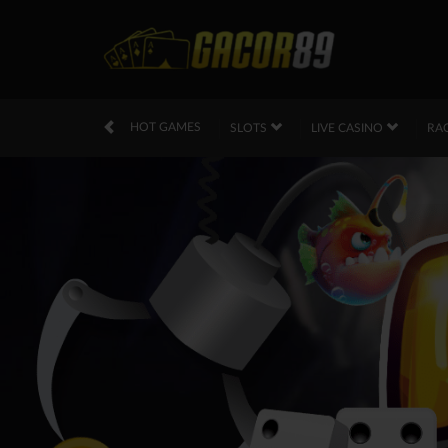
HOT GAMES
SLOTS
LIVE CASINO
RA