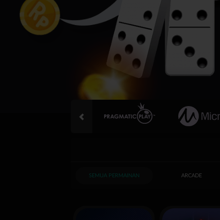
SEMUA PERMAINAN
ARCADE