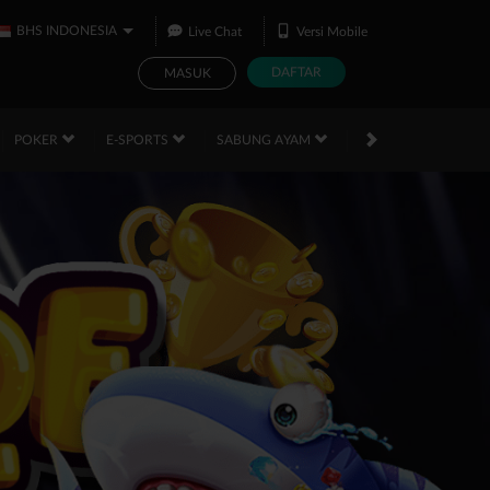
BHS INDONESIA
Live Chat
Versi Mobile
DAFTAR
MASUK
PROMOSI
POKER
E-SPORTS
SABUNG AYAM