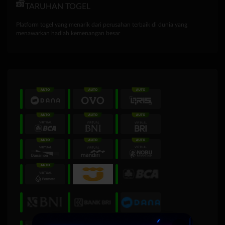
TARUHAN TOGEL
Platform togel yang menarik dari perusahan terbaik di dunia yang
menawarkan hadiah kemenangan besar