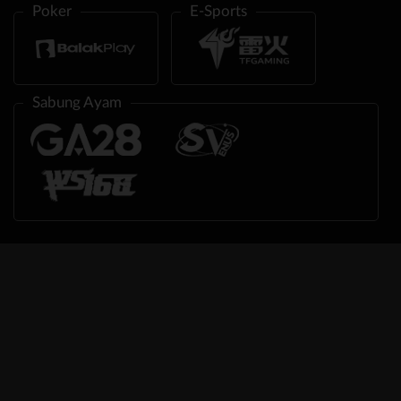
Poker
E-Sports
Sabung Ayam