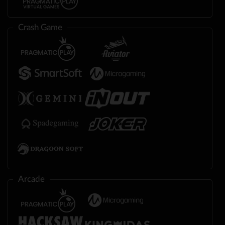
Crash Game
Arcade