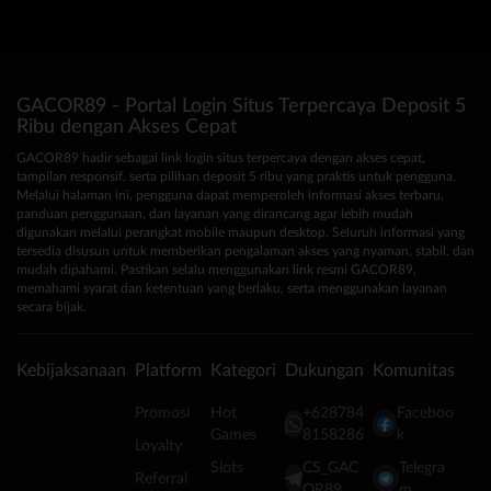
GACOR89 - Portal Login Situs Terpercaya Deposit 5
Ribu dengan Akses Cepat
GACOR89 hadir sebagai link login situs terpercaya dengan akses cepat,
tampilan responsif, serta pilihan deposit 5 ribu yang praktis untuk pengguna.
Melalui halaman ini, pengguna dapat memperoleh informasi akses terbaru,
panduan penggunaan, dan layanan yang dirancang agar lebih mudah
digunakan melalui perangkat mobile maupun desktop. Seluruh informasi yang
tersedia disusun untuk memberikan pengalaman akses yang nyaman, stabil, dan
mudah dipahami. Pastikan selalu menggunakan link resmi GACOR89,
memahami syarat dan ketentuan yang berlaku, serta menggunakan layanan
secara bijak.
Kebijaksanaan
Platform
Kategori
Dukungan
Komunitas
Promosi
Hot
+628784
Faceboo
Games
8158286
k
Loyalty
Slots
CS_GAC
Telegra
Referral
OR89
m