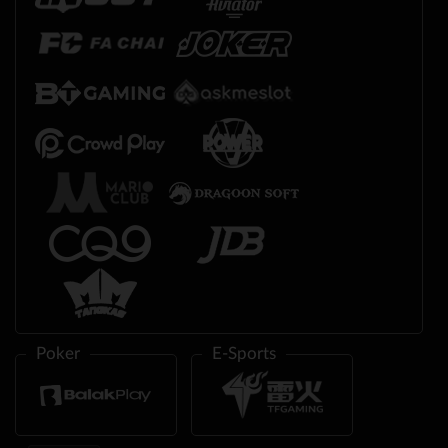
Poker
E-Sports