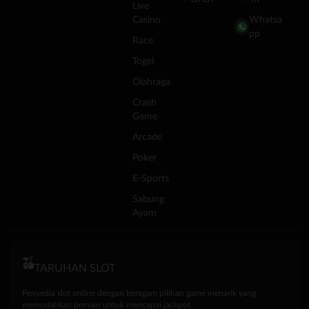
Live
Casino
Whatsa
pp
Race
Togel
Olahraga
Crash
Game
Arcade
Poker
E-Sports
Sabung
Ayam
TARUHAN SLOT
Penyedia slot online dengan beragam pilihan game menarik yang
memudahkan pemain untuk mencapai jackpot