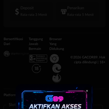
Deposit
Penarikan
Rata-rata 3 Menit
Rata-rata 5 Menit
Bersertifikasi
Tanggung
Browser
Dari
Jawab
Yang
Bermain
Didukung
©2026 GACOR89. Hak
cipta dilindungi | 18+
×
Platform Penyedia Layanan
Slots