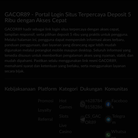
GACOR89 - Portal Login Situs Terpercaya Deposit 5
Ribu dengan Akses Cepat
GACOR89 hadir sebagai link login situs terpercaya dengan akses cepat,
tampilan responsif, serta pilihan deposit 5 ribu yang praktis untuk pengguna.
Melalui halaman ini, pengguna dapat memperoleh informasi akses terbaru,
panduan penggunaan, dan layanan yang dirancang agar lebih mudah
digunakan melalui perangkat mobile maupun desktop. Seluruh informasi yang
tersedia disusun untuk memberikan pengalaman akses yang nyaman, stabil, dan
mudah dipahami. Pastikan selalu menggunakan link resmi GACOR89,
memahami syarat dan ketentuan yang berlaku, serta menggunakan layanan
secara bijak.
Kebijaksanaan
Platform
Kategori
Dukungan
Komunitas
Promosi
Hot
+628784
Faceboo
Games
8158286
k
Loyalty
Slots
CS_GAC
Telegra
Referral
OR89
m
Live
Casino
Whatsa
pp