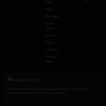
Race
Togel
Olahraga
Crash
Game
Arcade
Poker
E-Sports
Sabung
Ayam
TARUHAN SLOT
Penyedia slot online dengan beragam pilihan game menarik yang
memudahkan pemain untuk mencapai jackpot